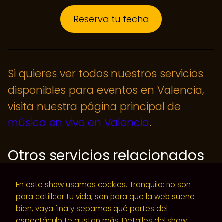
Reserva tu fecha
Si quieres ver todos nuestros servicios
disponibles para eventos en Valencia,
visita nuestra página principal de
música en vivo en Valencia
.
Otros servicios relacionados
Música para cenas de empresa en
En este show usamos cookies. Tranquilo: no son
Valencia
para cotillear tu vida, son para que la web suene
bien, vaya fina y sepamos qué partes del
Grupo musical para eventos
espectáculo te gustan más.
Detalles del show