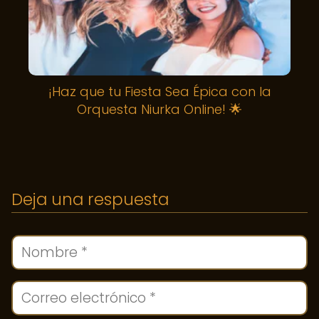
¡Haz que tu Fiesta Sea Épica con la
Orquesta Niurka Online! 🌟
Deja una respuesta