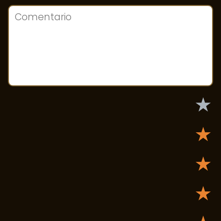
★
★
★
★