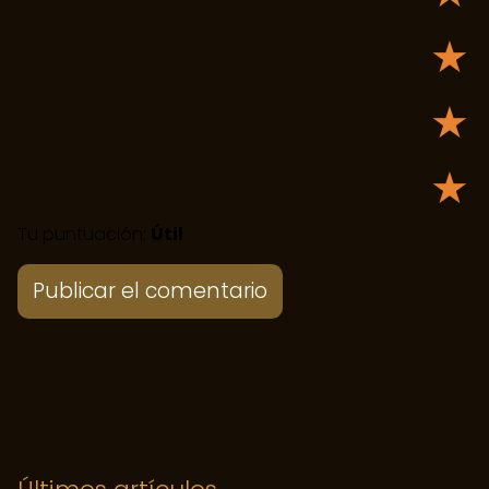
★
★
★
Tu puntuación:
Útil