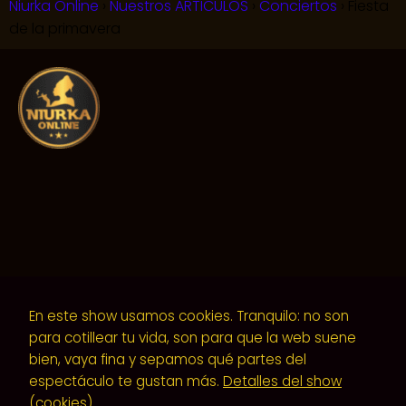
Niurka Online
Nuestros ARTICULOS
Conciertos
Fiesta
de la primavera
En este show usamos cookies. Tranquilo: no son
Aviso Legal y Terminos de uso
|
Politica de
para cotillear tu vida, son para que la web suene
privacidad
|
Politica de cookies
| Diseño web y
bien, vaya fina y sepamos qué partes del
espectáculo te gustan más.
Detalles del show
mantenimiento Antonio Gomez | (+34) 695 93
(cookies)