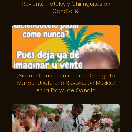
Revienta Hoteles y Chiringuitos en
Gandía 🎤
¡Niurka Online Triunfa en el Chiringuito
Malibu! Únete a la Revolución Musical
en la Playa de Gandía