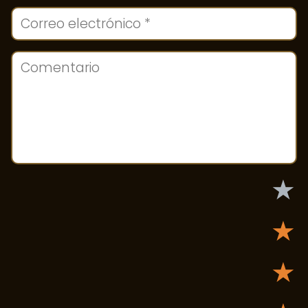
★
★
★