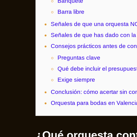
Banquete
Barra libre
Señales de que una orquesta NO
Señales de que has dado con la 
Consejos prácticos antes de cont
Preguntas clave
Qué debe incluir el presupues
Exige siempre
Conclusión: cómo acertar sin com
Orquesta para bodas en Valenci
¿Qué orquesta cont