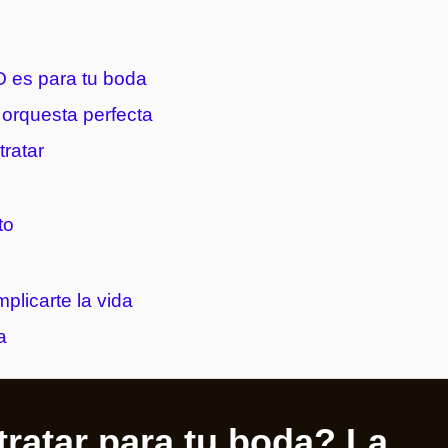
 es para tu boda
orquesta perfecta
ratar
to
plicarte la vida
a
ratar para tu boda? La