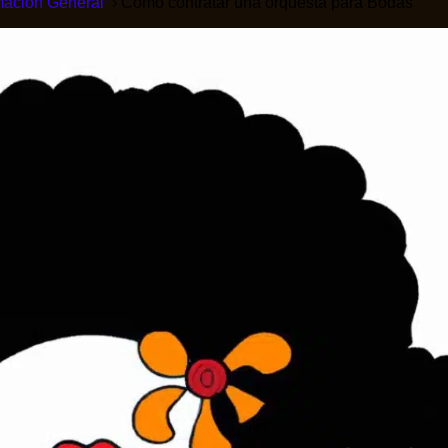
mación General
Como contratar una orquesta para Bodas