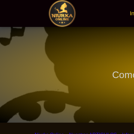
I
Como