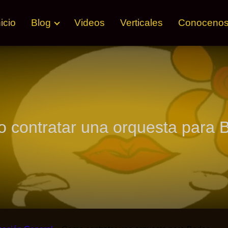
nicio
Blog
Videos
Verticales
Conoceno
 contratar una orquesta para 