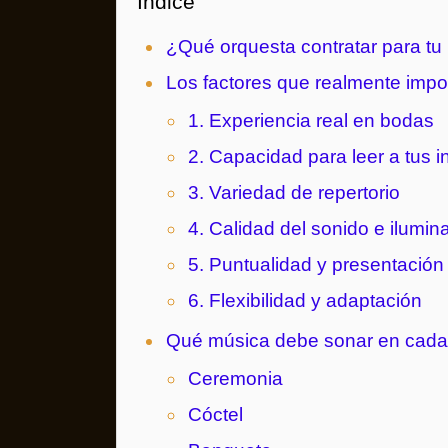
Índice
¿Qué orquesta contratar para tu
Los factores que realmente impor
1. Experiencia real en bodas
2. Capacidad para leer a tus i
3. Variedad de repertorio
4. Calidad del sonido e ilumin
5. Puntualidad y presentación
6. Flexibilidad y adaptación
Qué música debe sonar en cada
Ceremonia
Cóctel