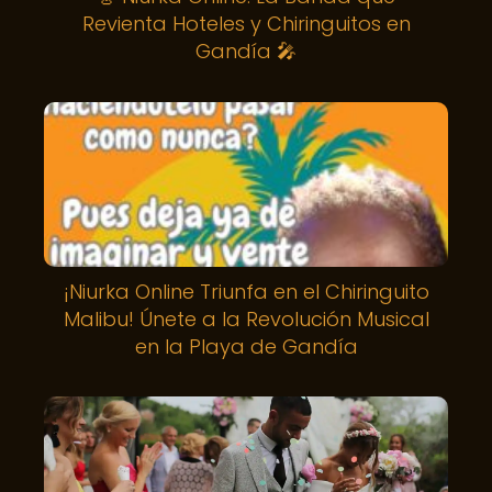
Revienta Hoteles y Chiringuitos en
Gandía 🎤
¡Niurka Online Triunfa en el Chiringuito
Malibu! Únete a la Revolución Musical
en la Playa de Gandía