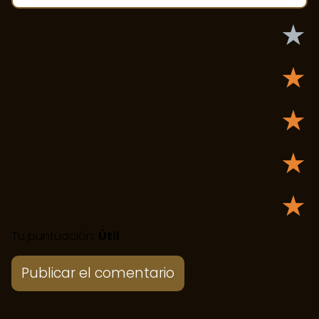
★
★
★
★
★
Tu puntuación:
Útil