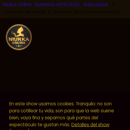
Niurka Online
Nuestros ARTICULOS
Anécdotas
2
maneras de perder el glamour (en la misma noche)
En este show usamos cookies. Tranquilo: no son
Aviso Legal y Terminos de uso
|
Politica de
para cotillear tu vida, son para que la web suene
privacidad
|
Politica de cookies
| Diseño web y
bien, vaya fina y sepamos qué partes del
espectáculo te gustan más.
Detalles del show
mantenimiento Antonio Gomez | (+34) 695 93