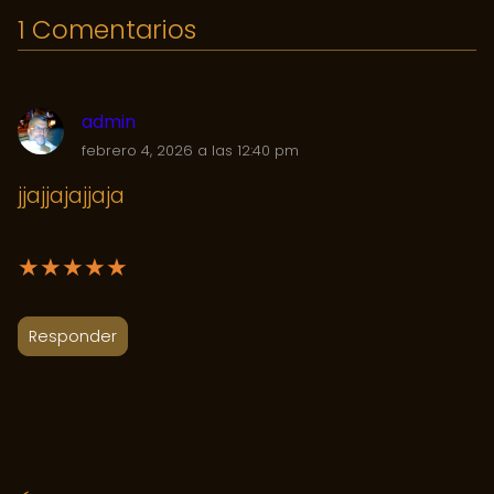
1 Comentarios
admin
febrero 4, 2026 a las 12:40 pm
jjajjajajjaja
★
★
★
★
★
Responder