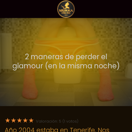
2 maneras de perder el
glamour (en la misma noche)
★
★
★
★
★
Valoración: 5 (1 votos)
Año 2004 estaba en Tenerife. Nos