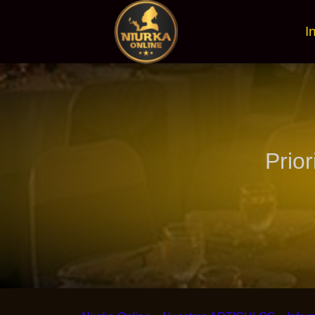
I
Prio