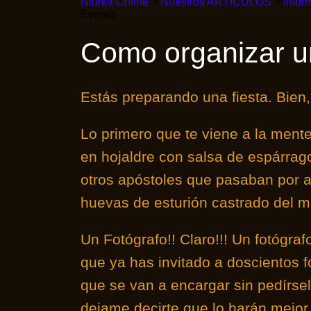
Niurka Online
Nuestros ARTICULOS
Infor
Evento
Como organizar u
Estás preparando una fiesta. Bien
Lo primero que te viene a la mente,
en hojaldre con salsa de espárrago
otros apóstoles que pasaban por a
huevas de esturión castrado del 
Un Fotógrafo!! Claro!!! Un fotógraf
que ya has invitado a doscientos f
que se van a encargar sin pedírselo
dejame decirte que lo harán mejor