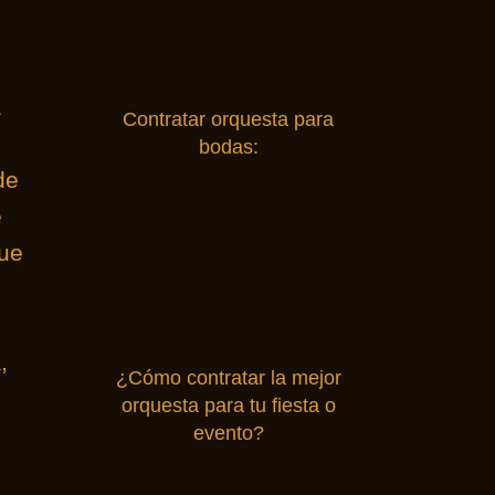
a
Contratar orquesta para
bodas:
de
e
que
,
¿Cómo contratar la mejor
orquesta para tu fiesta o
evento?