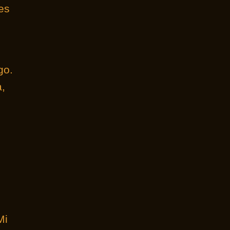
es
go.
a,
Mi