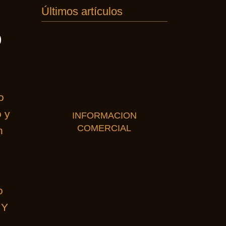
Últimos artículos
o
o
o y
INFORMACION
COMERCIAL
n
o
 Y