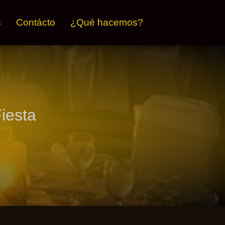
s
Contácto
¿Qué hacemos?
iesta