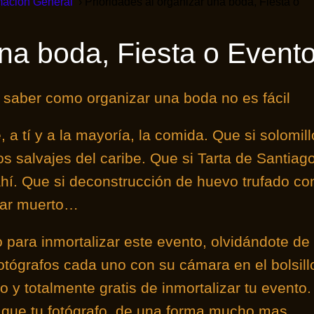
mación General
Prioridades al organizar una boda, Fiesta o
na boda, Fiesta o Event
, saber como organizar una boda no es fácil
 a tí y a la mayoría, la comida. Que si solomill
s salvajes del caribe. Que si Tarta de Santiag
hí. Que si deconstrucción de huevo trufado co
mar muerto…
o para inmortalizar este evento, olvidándote de
otógrafos cada uno con su cámara en el bolsill
 y totalmente gratis de inmortalizar tu evento.
 que tu fotógrafo, de una forma mucho mas