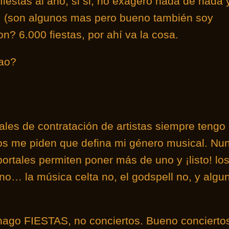
fiestas al año, si si, no exagero nada de nada 
s, (son algunos mas pero bueno también soy
n? 6.000 fiestas, por ahí va la cosa.
ñao?
les de contratación de artistas siempre tengo 
s me piden que defina mi género musical. Nu
rtales permiten poner más de uno y ¡listo! lo
o… la música celta no, el godspell no, y algu
 hago FIESTAS, no conciertos. Bueno concierto