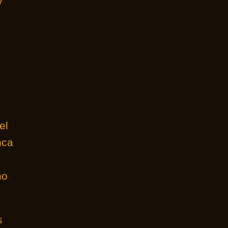
y
el
nca
s
no
s